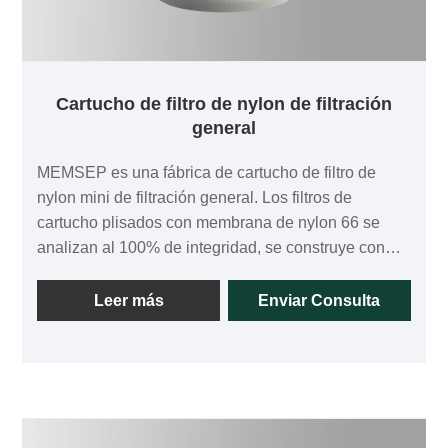
Cartucho de filtro de nylon de filtración
general
MEMSEP es una fábrica de cartucho de filtro de
nylon mini de filtración general. Los filtros de
cartucho plisados con membrana de nylon 66 se
analizan al 100% de integridad, se construye con
una membrana hidrofílica de nylon 66 de capa
única. Lt ofrece una amplia compatibilidad química,
Leer más
Enviar Consulta
un área de filtro más alta con altas caudales a baja
caída de presión y extractos bajos.