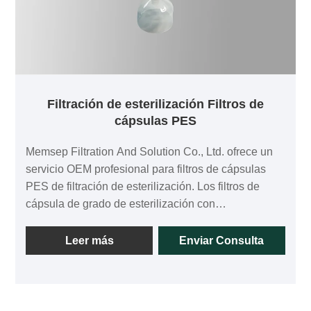
Filtración de esterilización Filtros de
cápsulas PES
Memsep Filtration And Solution Co., Ltd. ofrece un
servicio OEM profesional para filtros de cápsulas
PES de filtración de esterilización. Los filtros de
cápsula de grado de esterilización con
polietersulfona se someten a pruebas de integridad
al 100 % y constan de una única membrana de
Leer más
Enviar Consulta
polietersulfona asimétrica e hidrófila que
proporciona una amplia compatibilidad química,
altos caudales con una baja caída de presión y
bajos niveles de extraíbles. La polietersulfona es