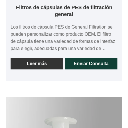
Filtros de cápsulas de PES de filtración
general
Los filtros de cápsula PES de General Filtration se
pueden personalizar como producto OEM. El filtro
de cápsula tiene una variedad de formas de interfaz
para elegir, adecuadas para una variedad de
filtración de flujo. En comparación con el filtro de
cápsula tradicional, el filtro de cápsula tiene un área
Leer más
Enviar Consulta
de filtración más alta, lo que tendrá una vida útil más
larga. Puede reducir el problema del reemplazo
frecuente del filtro. Al adoptar una membrana de
polietersulfona asimétrica importada de una sola
capa, existe una variedad de opciones de precisión.
Debido a la baja propiedad de unión a proteínas de
la propia membrana de polietersulfona. Nuestro
producto puede usarse ampliamente en alimentos,
bebidas y productos biofarmacéuticos. Podemos