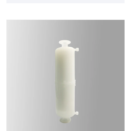
Las áreas de filtración están disponibles en 500
cm^2, 1000 cm^2, 1500 cm^2, 2100 cm^2. Los
tamaños de poro están disponibles en 0,6 µm, 1,0
µm, 3,0 µm, 5,0 µm, 7,0 µm, 10 µm, 20 µm, 30 µm, 50
µm y más.