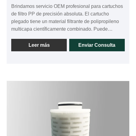
Brindamos servicio OEM profesional para cartuchos
de filtro PP de precisión absoluta. El cartucho
plegado tiene un material filtrante de polipropileno
multicapa científicamente combinado. Puede
interceptar partículas y materias extrañas en capas,
maximizar la capacidad de retención de suciedad
Leer más
Enviar Consulta
del cartucho, prolongar la vida útil del cartucho y
minimizar la presión diferencial inicial del cartucho.
Disponible en 0,6 µm, 1,0 µm, 3,0 µm, 5,0 µm, 7,0
µm, 10 µm, 20 µm, 30 µm, 50 µm.