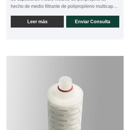
hecho de medio filtrante de polipropileno multicapa
en una combinación científica, puede interceptar
partículas y materias extrañas en capas, maximizar
Leer más
Enviar Consulta
la capacidad de retención de suciedad del cartucho,
prolongar la vida útil del cartucho y minimizar el
diferencial inicial. presión del cartucho. Podemos
proporcionar diferentes tamaños de poro: 0,6 µm, 1,0
µm, 3,0 µm, 5,0 µm, 7,0 µm, 10 µm, 20 µm, 30 µm, 50
µm, etc.