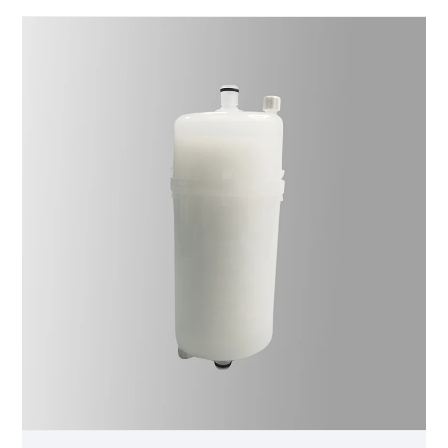
particularmente adecuada para la filtración de
productos que contienen sustancias adsorbidas. Las
propiedades de baja adsorción de la polietersulfona
la hacen ideal para la filtración de valiosas
soluciones proteicas, como vacunas y productos
biológicos.